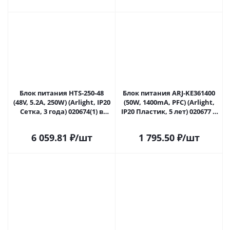
Блок питания HTS-250-48
Блок питания ARJ-KE361400
(48V, 5.2A, 250W) (Arlight, IP20
(50W, 1400mA, PFC) (Arlight,
Сетка, 3 года) 020674(1) в
IP20 Пластик, 5 лет) 020677 в
Сочи
Сочи
6 059.81
₽
/шт
1 795.50
₽
/шт