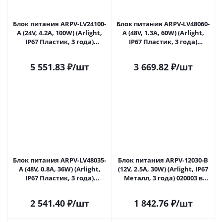
Блок питания ARPV-LV24100-
Блок питания ARPV-LV48060-
A (24V, 4.2A, 100W) (Arlight,
A (48V, 1.3A, 60W) (Arlight,
IP67 Пластик, 3 года)
IP67 Пластик, 3 года)
018983(1) в Сочи
019010(1) в Сочи
5 551.83
₽
/шт
3 669.82
₽
/шт
Блок питания ARPV-LV48035-
Блок питания ARPV-12030-B
A (48V, 0.8A, 36W) (Arlight,
(12V, 2.5A, 30W) (Arlight, IP67
IP67 Пластик, 3 года)
Металл, 3 года) 020003 в
019503(1) в Сочи
Сочи
2 541.40
₽
/шт
1 842.76
₽
/шт