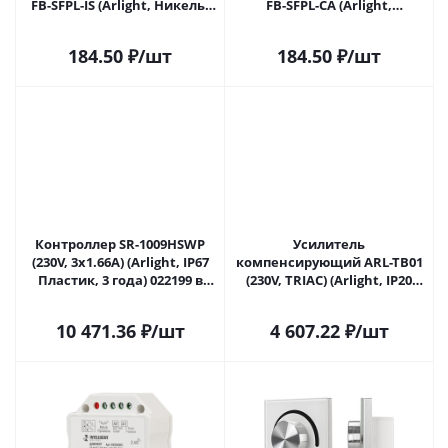
FB-SFPL-IS (Arlight, Никель)
FB-SFPL-CA (Arlight,
060265 в Сочи
Кашемир) 060266 в Сочи
184.50
₽
/шт
184.50
₽
/шт
Контроллер SR-1009HSWP
Усилитель
(230V, 3x1.66A) (Arlight, IP67
компенсирующий ARL-TB01
Пластик, 3 года) 022199 в
(230V, TRIAC) (Arlight, IP20
Сочи
Пластик, 2 года) 023181 в
Сочи
10 471.36
₽
/шт
4 607.22
₽
/шт