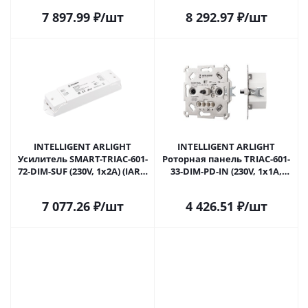
IP20 Пластик, 5 лет) 039329 в
(IARL, IP20 Пластик, 5 лет)
7 897.99
₽
/шт
8 292.97
₽
/шт
Сочи
039331 в Сочи
INTELLIGENT ARLIGHT
INTELLIGENT ARLIGHT
Усилитель SMART-TRIAC-601-
Роторная панель TRIAC-601-
72-DIM-SUF (230V, 1x2A) (IARL,
33-DIM-PD-IN (230V, 1x1A,
IP20 Пластик, 5 лет) 046490 в
Механизм) (IARL, IP20
Сочи
Металл, 3 года) 048893 в
7 077.26
₽
/шт
4 426.51
₽
/шт
Сочи