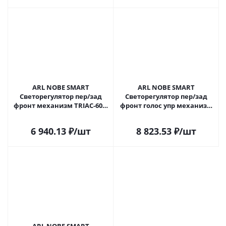
ARL NOBE SMART
ARL NOBE SMART
Светорегулятор пер/зад
Светорегулятор пер/зад
фронт механизм TRIAC-601-
фронт голос упр механизм
32-DIM-IN (230V, 1.5A, 2.4G)
TRIAC-601-32-DIM-IN (230V, 1A,
(IARL, IP20 Пластик, 5 лет)
Wi-Fi) (IARL, IP20 Пластик, 5
6 940.13
₽
/шт
8 823.53
₽
/шт
060659 в Сочи
лет) 060660 в Сочи