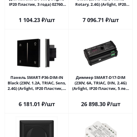
IP20 Пластик, 3 года) 027608
Rotary, 2.4G) (Arlight, IP20
в Сочи
Пластик, 5 лет) 028109 в
Сочи
1 104.23
₽
/шт
7 096.71
₽
/шт
Панель SMART-P36-DIM-IN
Диммер SMART-D17-DIM
Black (230V, 1.2A, TRIAC, Sens,
(230V, 6A, TRIAC, DIN, 2.4G)
2.4G) (Arlight, IP20 Пластик, 5
(Arlight, IP20 Пластик, 5 лет)
лет) 028110 в Сочи
031113 в Сочи
6 181.01
₽
/шт
26 898.30
₽
/шт