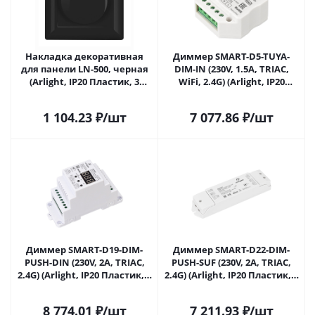
Накладка декоративная
Диммер SMART-D5-TUYA-
для панели LN-500, черная
DIM-IN (230V, 1.5A, TRIAC,
(Arlight, IP20 Пластик, 3
WiFi, 2.4G) (Arlight, IP20
года) 032365 в Сочи
Пластик, 5 лет) 032991(1) в
Сочи
1 104.23
₽
/шт
7 077.86
₽
/шт
Диммер SMART-D19-DIM-
Диммер SMART-D22-DIM-
PUSH-DIN (230V, 2A, TRIAC,
PUSH-SUF (230V, 2A, TRIAC,
2.4G) (Arlight, IP20 Пластик, 5
2.4G) (Arlight, IP20 Пластик, 5
лет) 032994 в Сочи
лет) 032999 в Сочи
8 774.01
₽
/шт
7 211.93
₽
/шт