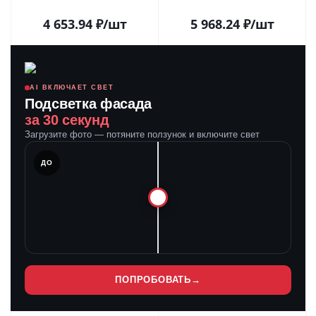
025038 в Сочи
Пластик, 5 лет) 025040 в
Сочи
4 653.94
₽
/шт
5 968.24
₽
/шт
AI ВКЛЮЧАЕТ СВЕТ
Подсветка фасада
за 30 секунд
Загрузите фото — потяните ползунок и включите свет
ЛЕ
ДО
ПОПРОБОВАТЬ
→