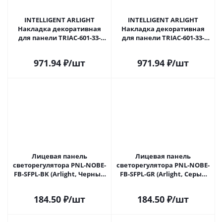
INTELLIGENT ARLIGHT
INTELLIGENT ARLIGHT
Накладка декоративная
Накладка декоративная
для панели TRIAC-601-33-
для панели TRIAC-601-33-
DIM-PD-IN White Glossy
DIM-PD-IN Black Matte (IARL,
(IARL, IP20 Пластик, 3 года)
IP20 Пластик, 3 года) 050851
971.94
₽
/шт
971.94
₽
/шт
050849 в Сочи
в Сочи
Лицевая панель
Лицевая панель
светорегулятора PNL-NOBE-
светорегулятора PNL-NOBE-
FB-SFPL-BK (Arlight, Черный
FB-SFPL-GR (Arlight, Серый
оникс) 060261 в Сочи
базальт) 060262 в Сочи
184.50
₽
/шт
184.50
₽
/шт