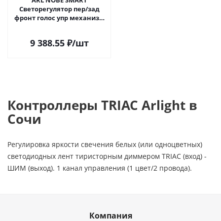
ARL NOBE SMART
Светорегулятор пер/зад
фронт голос упр механизм
TRIAC-601-32-DIM-IN (230V, 1A,
ZB) (IARL, IP20 Пластик, 5
9 388.55
₽
/шт
лет) 060661 в Сочи
Контроллеры TRIAC Arlight в
Сочи
Регулировка яркости свечения белых (или одноцветных)
светодиодных лент тиристорным диммером TRIAC (вход) -
ШИМ (выход). 1 канал управления (1 цвет/2 провода).
Компания