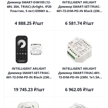
Диммер SMART-DIM105 (12-
INTELLIGENT ARLIGHT
48V, 20A, TRIAC) (Arlight, IP20
Диммер SMART-SET-TRIAC-
Пластик, 5 лет) 035061 в
601-72-DIM-PD-IN Black (230V,
Сочи
1x1.5A, ПДУ 10кн, 2.4G) (IARL,
IP20 Пластик, 5 лет) 036190 в
4 888.25
₽
/шт
6 581.74
₽
/шт
Сочи
INTELLIGENT ARLIGHT
INTELLIGENT ARLIGHT
Диммер SMART-SET-TRIAC-
Диммер SMART-TRIAC-601-
601-72-DIM-PD-IN Black (230V,
72-DIM-PD-IN (230V, 1x1.5A,
1x1.5A, x4, ПДУ 10кн, 2.4G)
TUYA BLE, 2.4G) (IARL, IP20
(IARL, IP20 Пластик, 5 лет)
Пластик, 5 лет) 037279 в
19 745.23
₽
/шт
6 962.05
₽
/шт
036199 в Сочи
Сочи