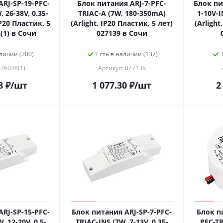
RJ-SP-19-PFC-
Блок питания ARJ-7-PFC-
Блок пи
 26-38V, 0.35-
TRIAC-A (7W, 180-350mA)
1-10V-
IP20 Пластик, 5
(Arlight, IP20 Пластик, 5 лет)
(Arlight
(1) в Сочи
027139 в Сочи
личии (200)
Есть в наличии (137)
026048(1)
Артикул: 027139
8
₽
/шт
1 077.30
₽
/шт
2
RJ-SP-15-PFC-
Блок питания ARJ-SP-7-PFC-
Блок п
, 12-20V, 0.5-
TRIAC-INS (7W, 7-13V, 0.35-
PFC-TR