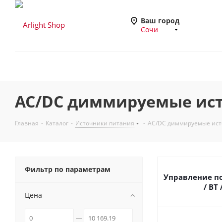
Ваш город
Сочи
AC/DC диммируемые ист
Главная
-
Каталог
-
Источники питания
-
AC/DC диммируемые ист
Фильтр по параметрам
Управление по 
/ BT 
Цена