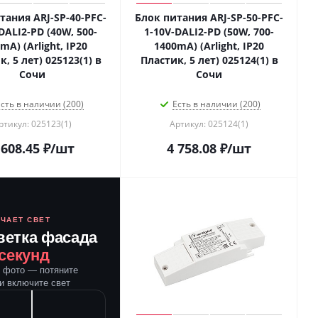
тания ARJ-SP-40-PFC-
Блок питания ARJ-SP-50-PFC-
DALI2-PD (40W, 500-
1-10V-DALI2-PD (50W, 700-
mA) (Arlight, IP20
1400mA) (Arlight, IP20
, 5 лет) 025123(1) в
Пластик, 5 лет) 025124(1) в
Сочи
Сочи
сть в наличии (200)
Есть в наличии (200)
ртикул: 025123(1)
Артикул: 025124(1)
 608.45
₽
/шт
4 758.08
₽
/шт
ЮЧАЕТ СВЕТ
ветка фасада
 секунд
е фото — потяните
и включите свет