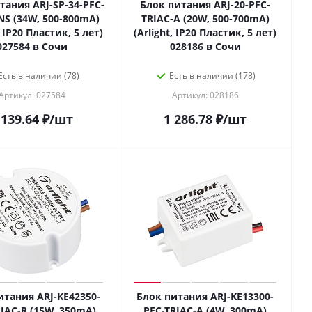
тания ARJ-SP-34-PFC-
Блок питания ARJ-20-PFC-
INS (34W, 500-800mA)
TRIAC-A (20W, 500-700mA)
, IP20 Пластик, 5 лет)
(Arlight, IP20 Пластик, 5 лет)
027584 в Сочи
028186 в Сочи
Есть в наличии (78)
Есть в наличии (178)
Артикул: 027584
Артикул: 028186
 139.64
₽
/шт
1 286.78
₽
/шт
итания ARJ-KE42350-
Блок питания ARJ-KE13300-
IAC-R (15W, 350mA)
PFC-TRIAC-A (4W, 300mA)