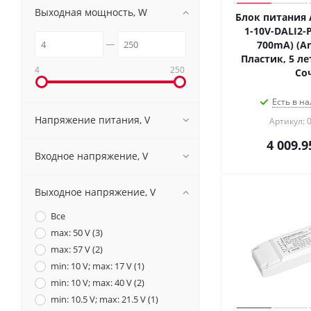
Выходная мощность, W
Блок питания A
1-10V-DALI2-P
700mA) (Arl
Пластик, 5 лет
4
250
Со
Есть в на
Напряжение питания, V
Артикул: 
4 009.9
Входное напряжение, V
Выходное напряжение, V
Все
max: 50 V (
3
)
max: 57 V (
2
)
min: 10 V; max: 17 V (
1
)
min: 10 V; max: 40 V (
2
)
min: 10.5 V; max: 21.5 V (
1
)