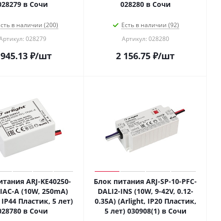
028279 в Сочи
028280 в Сочи
сть в наличии (200)
Есть в наличии (92)
Артикул: 028279
Артикул: 028280
 945.13
₽
/шт
2 156.75
₽
/шт
итания ARJ-KE40250-
Блок питания ARJ-SP-10-PFC-
IAC-A (10W, 250mA)
DALI2-INS (10W, 9-42V, 0.12-
, IP44 Пластик, 5 лет)
0.35A) (Arlight, IP20 Пластик,
028780 в Сочи
5 лет) 030908(1) в Сочи