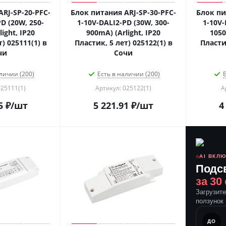
RJ-SP-20-PFC-
Блок питания ARJ-SP-30-PFC-
Блок пи
D (20W, 250-
1-10V-DALI2-PD (30W, 300-
1-10V-
ight, IP20
900mA) (Arlight, IP20
1050
) 025111(1) в
Пластик, 5 лет) 025122(1) в
Пластик
чи
Сочи
личии (200)
Есть в наличии (200)
Е
025111(1)
Артикул: 025122(1)
А
5
₽
/шт
5 221.91
₽
/шт
4
AI ВКЛ
Подс
за 30
Загрузит
ползунок 
ПОСЛЕ
ДО