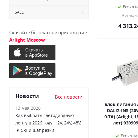
min: 9 V; max: 59 V (
1
)
Есть в н
SALE
min: 9 V; max: 60 V (
2
)
Артикул:
min: 9 V; max: 66 V (
1
)
4 313.2
min: 9 V; max: 71 V (
1
)
Скачайте бесплатное приложение
min: 90 V; max: 175 V (
1
)
Arlight Moscow
Новости
Все новости
Блок питания A
13 мая 2026
DALI2-INS (20W
Как выбрать светодиодную
0.7A) (Arlight, 
ленту в 2026 году: 12V, 24V, 48V,
лет) 030909
IP, CRI и шаг резки
Есть в на