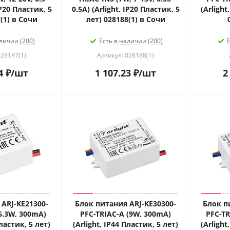
IP20 Пластик, 5
0.5A) (Arlight, IP20 Пластик, 5
(Arlight
(1) в Сочи
лет) 028188(1) в Сочи
личии (200)
Есть в наличии (200)
Е
028187(1)
Артикул: 028188(1)
4
₽
/шт
1 107.23
₽
/шт
2
ARJ-KE21300-
Блок питания ARJ-KE30300-
Блок п
6.3W, 300mA)
PFC-TRIAC-A (9W, 300mA)
PFC-TR
Пластик, 5 лет)
(Arlight, IP44 Пластик, 5 лет)
(Arlight