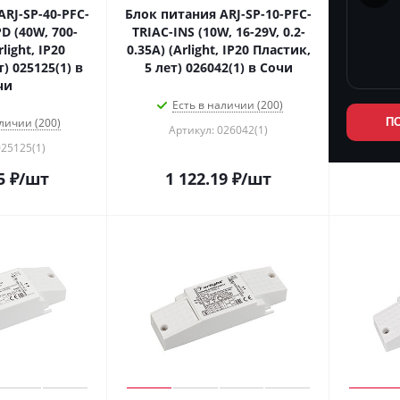
RJ-SP-40-PFC-
Блок питания ARJ-SP-10-PFC-
D (40W, 700-
TRIAC-INS (10W, 16-29V, 0.2-
light, IP20
0.35A) (Arlight, IP20 Пластик,
) 025125(1) в
5 лет) 026042(1) в Сочи
чи
Есть в наличии (200)
личии (200)
П
Артикул: 026042(1)
025125(1)
5
₽
/шт
1 122.19
₽
/шт