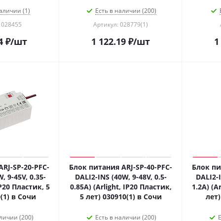
аличии (1)
Есть в наличии (200)
 028455
Артикул: 028779(1)
4
₽
/шт
1 122.19
₽
/шт
1
RJ-SP-20-PFC-
Блок питания ARJ-SP-40-PFC-
Блок пи
, 9-45V, 0.35-
DALI2-INS (40W, 9-48V, 0.5-
DALI2-I
IP20 Пластик, 5
0.85A) (Arlight, IP20 Пластик,
1.2A) (A
(1) в Сочи
5 лет) 030910(1) в Сочи
лет)
личии (200)
Есть в наличии (200)
Е