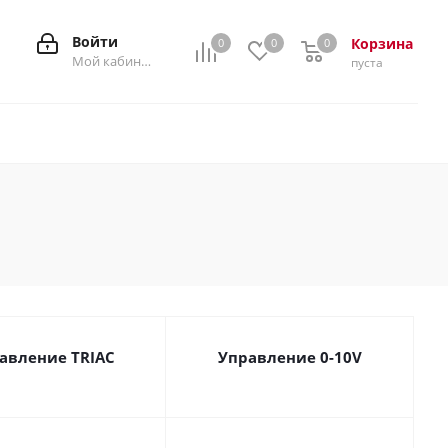
Войти
Корзина
0
0
0
0
Мой кабинет
пуста
авление TRIAC
Управление 0-10V