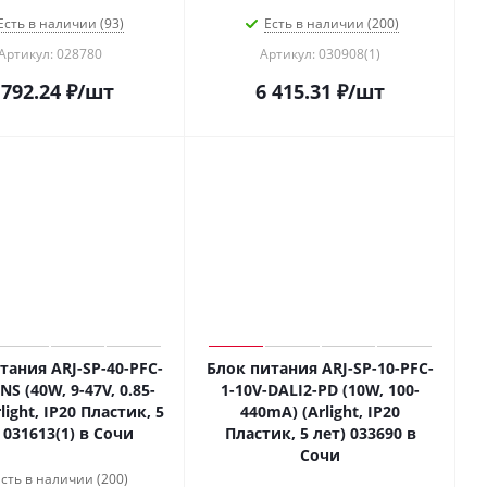
Есть в наличии (93)
Есть в наличии (200)
Артикул: 028780
Артикул: 030908(1)
 792.24
₽
/шт
6 415.31
₽
/шт
тания ARJ-SP-40-PFC-
Блок питания ARJ-SP-10-PFC-
NS (40W, 9-47V, 0.85-
1-10V-DALI2-PD (10W, 100-
rlight, IP20 Пластик, 5
440mA) (Arlight, IP20
 031613(1) в Сочи
Пластик, 5 лет) 033690 в
Сочи
сть в наличии (200)