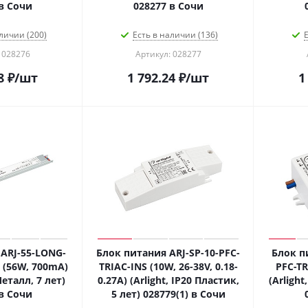
в Сочи
028277 в Сочи
личии (200)
Есть в наличии (136)
Е
 028276
Артикул: 028277
8
₽
/шт
1 792.24
₽
/шт
1
ARJ-55-LONG-
Блок питания ARJ-SP-10-PFC-
Блок п
 (56W, 700mA)
TRIAC-INS (10W, 26-38V, 0.18-
PFC-TR
Металл, 7 лет)
0.27A) (Arlight, IP20 Пластик,
(Arlight
в Сочи
5 лет) 028779(1) в Сочи