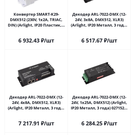
Конвертер SMART-K29-
Декодер ARL-7022-DMX (12-
DMX512 (230V, 1x2A, TRIAC,
24V, 3x8A, DMX512, XLR3)
DIN) (Arlight, IP20 Пластик, 5
(Arlight, IP20 Металл, 3 года)
лет) 027131 в Сочи
027144 в Сочи
6 932.43
₽
/шт
6 517.67
₽
/шт
Декодер ARL-7022-DMX (12-
Декодер ARL-7022-DMX (12-
24V, 4x8A, DMX512, XLR3)
24V, 1x25A, DMX512) (Arlight,
(Arlight, IP20 Металл, 3 года)
IP20 Металл, 3 года) 027152 в
027145 в Сочи
Сочи
7 217.91
₽
/шт
6 284.25
₽
/шт