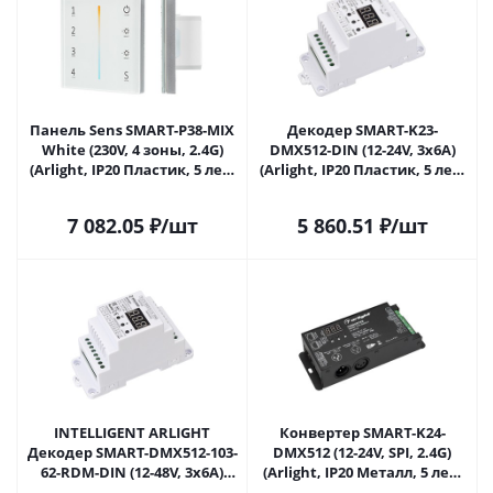
Панель Sens SMART-P38-MIX
Декодер SMART-K23-
White (230V, 4 зоны, 2.4G)
DMX512-DIN (12-24V, 3x6A)
(Arlight, IP20 Пластик, 5 лет)
(Arlight, IP20 Пластик, 5 лет)
027118 в Сочи
027126 в Сочи
7 082.05
₽
/шт
5 860.51
₽
/шт
INTELLIGENT ARLIGHT
Конвертер SMART-K24-
Декодер SMART-DMX512-103-
DMX512 (12-24V, SPI, 2.4G)
62-RDM-DIN (12-48V, 3x6A)
(Arlight, IP20 Металл, 5 лет)
(IARL, IP20 Пластик, 5 лет)
027128 в Сочи