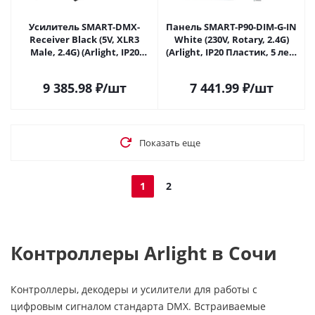
Усилитель SMART-DMX-
Панель SMART-P90-DIM-G-IN
Receiver Black (5V, XLR3
White (230V, Rotary, 2.4G)
Male, 2.4G) (Arlight, IP20
(Arlight, IP20 Пластик, 5 лет)
Металл, 5 лет) 028417 в Сочи
028424 в Сочи
9 385.98
₽
/шт
7 441.99
₽
/шт
Показать еще
1
2
Контроллеры Arlight в Сочи
Контроллеры, декодеры и усилители для работы с
цифровым сигналом стандарта DMX. Встраиваемые