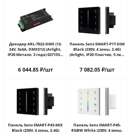
Декодер ARL-7022-DMX (12-
Панель Sens SMART-P17-DIM
24V, 3x6A, DMX512) (Arlight,
Black (230V, 4 зоны, 2.4G)
IP20 Металл, 3 года) 027153 в
(Arlight, IP20 Пластик, 5 лет)
Сочи
028129 в Сочи
6 044.85
₽
/шт
7 082.05
₽
/шт
Панель Sens SMART-P43-MIX
Панель Sens SMART-P45-
Black (230V, 4 зоны, 2.4G)
RGBW White (230V, 4 зоны,