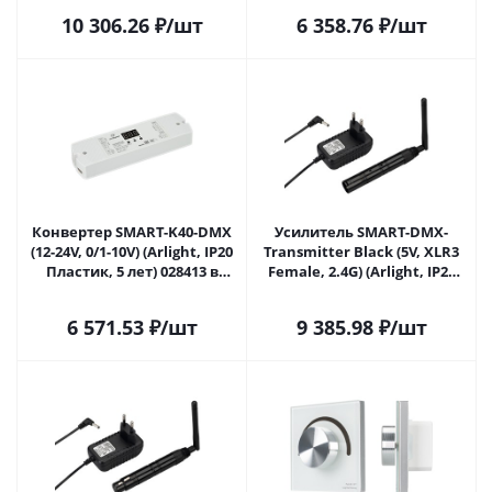
10 306.26
₽
/шт
6 358.76
₽
/шт
Конвертер SMART-K40-DMX
Усилитель SMART-DMX-
(12-24V, 0/1-10V) (Arlight, IP20
Transmitter Black (5V, XLR3
Пластик, 5 лет) 028413 в
Female, 2.4G) (Arlight, IP20
Сочи
Металл, 5 лет) 028416 в Сочи
6 571.53
₽
/шт
9 385.98
₽
/шт