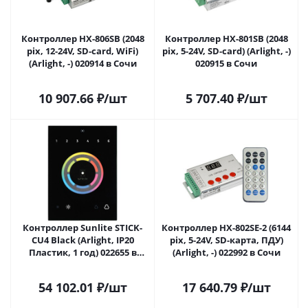
Контроллер HX-806SB (2048
Контроллер HX-801SB (2048
pix, 12-24V, SD-card, WiFi)
pix, 5-24V, SD-card) (Arlight, -)
(Arlight, -) 020914 в Сочи
020915 в Сочи
10 907.66
₽
/шт
5 707.40
₽
/шт
Контроллер Sunlite STICK-
Контроллер HX-802SE-2 (6144
CU4 Black (Arlight, IP20
pix, 5-24V, SD-карта, ПДУ)
Пластик, 1 год) 022655 в
(Arlight, -) 022992 в Сочи
Сочи
54 102.01
₽
/шт
17 640.79
₽
/шт