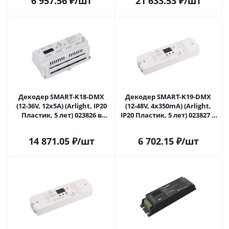
6 957.56
₽
/шт
21 633.53
₽
/шт
Декодер SMART-K18-DMX
Декодер SMART-K19-DMX
(12-36V, 12x5A) (Arlight, IP20
(12-48V, 4x350mA) (Arlight,
Пластик, 5 лет) 023826 в
IP20 Пластик, 5 лет) 023827 в
Сочи
Сочи
14 871.05
₽
/шт
6 702.15
₽
/шт