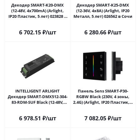
Декодер SMART-K20-DMX
Декодер SMART-K25-DMX
(12-48V, 4x700mA) (Arlight,
(12-36V, 4x8A) (Arlight, IP20
IP20 Пластик, 5 лет) 023828 в
Металл, 5 лет) 026562 в Сочи
Сочи
6 702.15
₽
/шт
6 280.66
₽
/шт
INTELLIGENT ARLIGHT
Панель Sens SMART-P30-
Декодер SMART-DMX512-304-
RGBW Black (230V, 4 зоны,
83-RDM-SUF Black (12-48V,
2.4G) (Arlight, IP20 Пластик, 5
4x8A, Terminal) (IARL, IP20
лет) 027104 в Сочи
Металл, 5 лет) 026562(1) в
6 978.51
₽
/шт
7 082.05
₽
/шт
Сочи