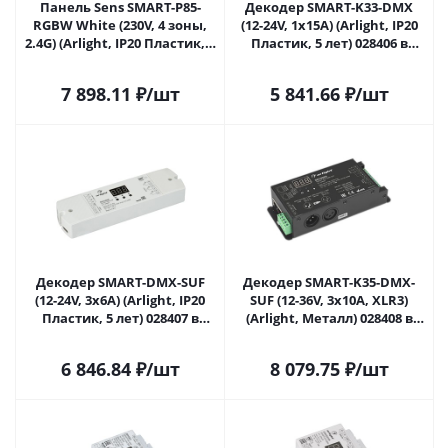
Панель Sens SMART-P85-
Декодер SMART-K33-DMX
RGBW White (230V, 4 зоны,
(12-24V, 1x15A) (Arlight, IP20
2.4G) (Arlight, IP20 Пластик, 5
Пластик, 5 лет) 028406 в
лет) 028404 в Сочи
Сочи
7 898.11
₽
/шт
5 841.66
₽
/шт
Декодер SMART-DMX-SUF
Декодер SMART-K35-DMX-
(12-24V, 3x6A) (Arlight, IP20
SUF (12-36V, 3x10A, XLR3)
Пластик, 5 лет) 028407 в
(Arlight, Металл) 028408 в
Сочи
Сочи
6 846.84
₽
/шт
8 079.75
₽
/шт