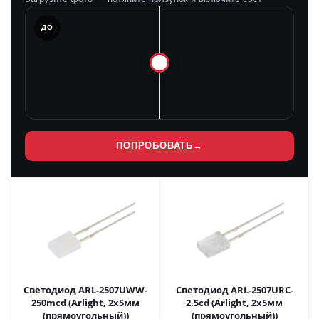
ЛЕ
ДО
ПОПРОБОВАТЬ
→
Светодиод ARL-2507UWW-
Светодиод ARL-2507URC-
250mcd (Arlight, 2x5мм
2.5cd (Arlight, 2x5мм
(прямоугольный))
(прямоугольный))