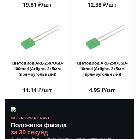
19.81
₽
/шт
12.38
₽
/шт
Светодиод ARL-2507UGD-
Светодиод ARL-2507LGD-
100mcd (Arlight, 2x5мм
10mcd (Arlight, 2x5мм
(прямоугольный))
(прямоугольный))
11.14
₽
/шт
4.95
₽
/шт
AI ВКЛЮЧАЕТ СВЕТ
Подсветка фасада
за 30 секунд
Загрузите фото — потяните ползунок и включите свет