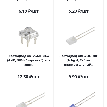
6.19
₽
/шт
5.20
₽
/шт
Светодиод ARL2-7605NG4
Светодиод ARL-2507UBC
(ANR, DIP4 ("пиранья") lens
(Arlight, 2x5мм
5mm)
(прямоугольный))
12.38
₽
/шт
9.90
₽
/шт