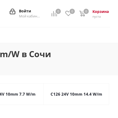
Войти
Корзина
0
0
0
0
Мой кабинет
пуста
lm/W в Сочи
24V 10mm 7.7 W/m
C126 24V 10mm 14.4 W/m