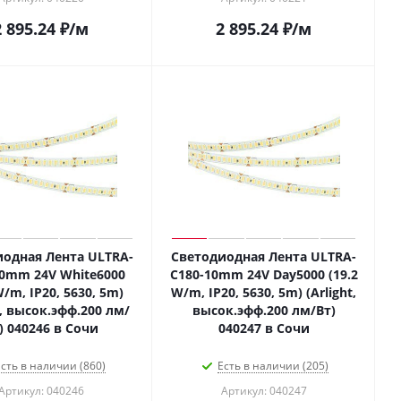
2 895.24
₽
/м
2 895.24
₽
/м
одная Лента ULTRA-
Светодиодная Лента ULTRA-
10mm 24V White6000
C180-10mm 24V Day5000 (19.2
W/m, IP20, 5630, 5m)
W/m, IP20, 5630, 5m) (Arlight,
t, высок.эфф.200 лм/
высок.эфф.200 лм/Вт)
) 040246 в Сочи
040247 в Сочи
сть в наличии (860)
Есть в наличии (205)
Артикул: 040246
Артикул: 040247