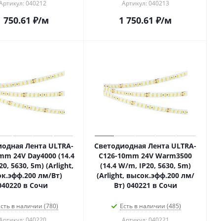
Артикул: 040212
Артикул: 040213
1 750.61
₽
/м
1 750.61
₽
/м
одная Лента ULTRA-
Светодиодная Лента ULTRA-
mm 24V Day4000 (14.4
C126-10mm 24V Warm3500
0, 5630, 5m) (Arlight,
(14.4 W/m, IP20, 5630, 5m)
к.эфф.200 лм/Вт)
(Arlight, высок.эфф.200 лм/
040220 в Сочи
Вт) 040221 в Сочи
сть в наличии (780)
Есть в наличии (485)
Артикул: 040220
Артикул: 040221