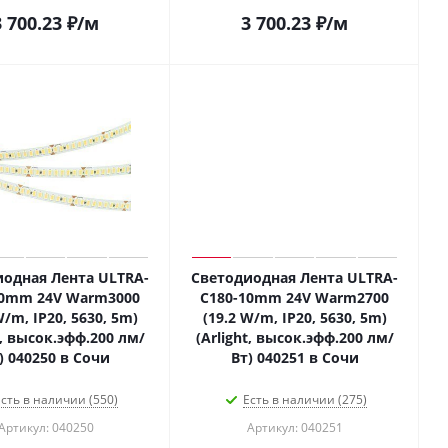
3 700.23
₽
/м
3 700.23
₽
/м
одная Лента ULTRA-
Светодиодная Лента ULTRA-
10mm 24V Warm3000
C180-10mm 24V Warm2700
W/m, IP20, 5630, 5m)
(19.2 W/m, IP20, 5630, 5m)
t, высок.эфф.200 лм/
(Arlight, высок.эфф.200 лм/
) 040250 в Сочи
Вт) 040251 в Сочи
сть в наличии (550)
Есть в наличии (275)
Артикул: 040250
Артикул: 040251