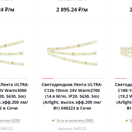
24
₽
/м
2 895.24
₽
/м
Лента ULTRA-
Светодиодная Лента ULTRA-
Светоди
4V Warm3000
C126-10mm 24V Warm2700
C180-
20, 5630, 5m)
(14.4 W/m, IP20, 5630, 5m)
(19.2 
к.эфф.200 лм/
(Arlight, высок.эфф.200 лм/
(Arligh
2 в Сочи
Вт) 040223 в Сочи
Вт
личии (630)
Есть в наличии (380)
Е
 040222
Артикул: 040223