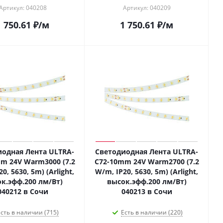
Артикул: 040208
Артикул: 040209
1 750.61
₽
/м
1 750.61
₽
/м
одная Лента ULTRA-
Светодиодная Лента ULTRA-
m 24V Warm3000 (7.2
C72-10mm 24V Warm2700 (7.2
0, 5630, 5m) (Arlight,
W/m, IP20, 5630, 5m) (Arlight,
к.эфф.200 лм/Вт)
высок.эфф.200 лм/Вт)
040212 в Сочи
040213 в Сочи
сть в наличии (715)
Есть в наличии (220)