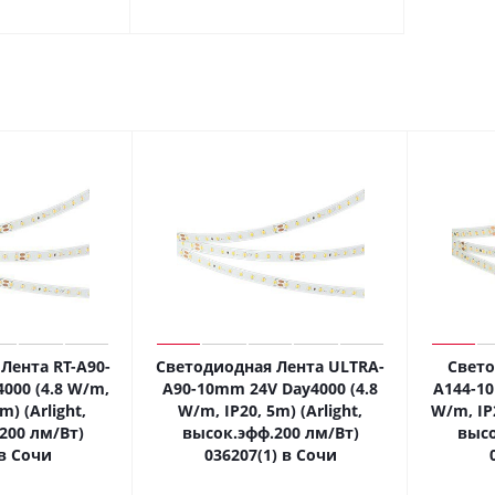
Лента RT-A90-
Светодиодная Лента ULTRA-
Свето
000 (4.8 W/m,
A90-10mm 24V Day4000 (4.8
A144-10
m) (Arlight,
W/m, IP20, 5m) (Arlight,
W/m, IP2
200 лм/Вт)
высок.эфф.200 лм/Вт)
высо
в Сочи
036207(1) в Сочи