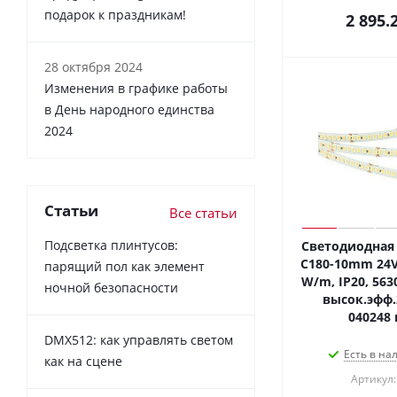
подарок к праздникам!
2 895.
28 октября 2024
Изменения в графике работы
в День народного единства
2024
Статьи
Все статьи
Подсветка плинтусов:
Светодиодная 
C180-10mm 24V 
парящий пол как элемент
W/m, IP20, 5630
ночной безопасности
высок.эфф.
040248 
DMX512: как управлять светом
Есть в на
как на сцене
Артикул: