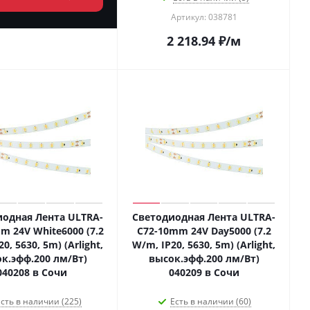
Артикул: 038781
2 218.94
₽
/м
одная Лента ULTRA-
Светодиодная Лента ULTRA-
m 24V White6000 (7.2
C72-10mm 24V Day5000 (7.2
0, 5630, 5m) (Arlight,
W/m, IP20, 5630, 5m) (Arlight,
к.эфф.200 лм/Вт)
высок.эфф.200 лм/Вт)
040208 в Сочи
040209 в Сочи
сть в наличии (225)
Есть в наличии (60)