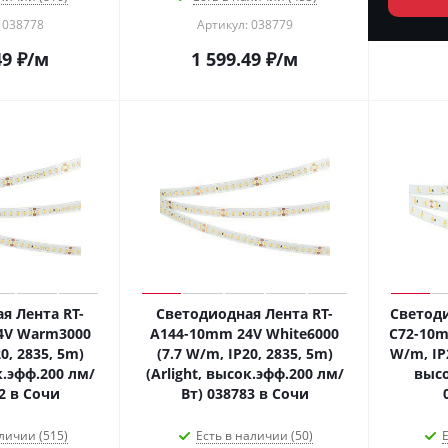
 038778
Артикул: 038779
49
₽
/м
1 599.49
₽
/м
я Лента RT-
Светодиодная Лента RT-
Светоди
4V Warm3000
A144-10mm 24V White6000
C72-10m
0, 2835, 5m)
(7.7 W/m, IP20, 2835, 5m)
W/m, IP2
к.эфф.200 лм/
(Arlight, высок.эфф.200 лм/
высо
2 в Сочи
Вт) 038783 в Сочи
личии (515)
Есть в наличии (50)
Е