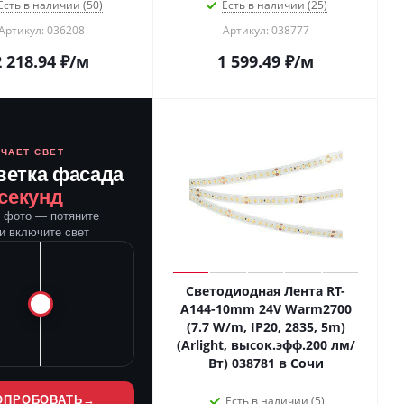
Есть в наличии (50)
Есть в наличии (25)
Артикул: 036208
Артикул: 038777
2 218.94
₽
/м
1 599.49
₽
/м
ЮЧАЕТ СВЕТ
ветка фасада
 секунд
е фото — потяните
и включите свет
Светодиодная Лента RT-
A144-10mm 24V Warm2700
(7.7 W/m, IP20, 2835, 5m)
(Arlight, высок.эфф.200 лм/
Вт) 038781 в Сочи
ОПРОБОВАТЬ
→
Есть в наличии (5)