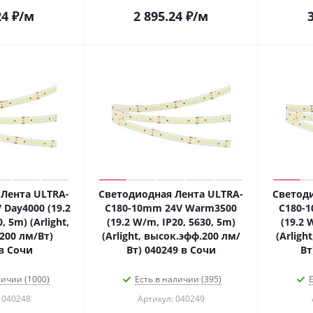
24
₽
/м
2 895.24
₽
/м
Лента ULTRA-
Светодиодная Лента ULTRA-
Светоди
Day4000 (19.2
C180-10mm 24V Warm3500
C180-
, 5m) (Arlight,
(19.2 W/m, IP20, 5630, 5m)
(19.2 
200 лм/Вт)
(Arlight, высок.эфф.200 лм/
(Arligh
в Сочи
Вт) 040249 в Сочи
Вт
личии (1000)
Есть в наличии (395)
Е
 040248
Артикул: 040249