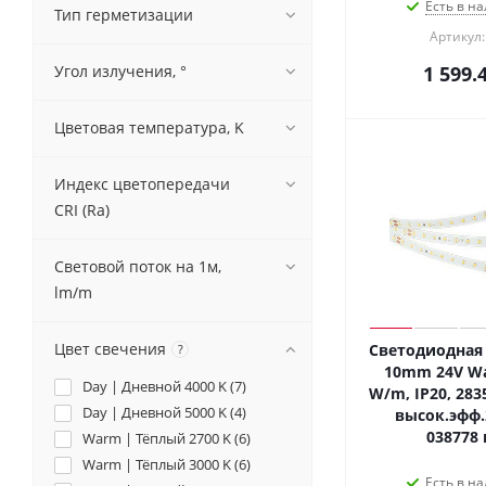
Есть в на
Тип герметизации
Артикул:
Угол излучения, °
1 599.
Цветовая температура, K
Индекс цветопередачи
CRI (Ra)
Световой поток на 1м,
lm/m
Цвет свечения
Светодиодная 
?
10mm 24V Wa
Day | Дневной 4000 K (
7
)
W/m, IP20, 2835
Day | Дневной 5000 K (
4
)
высок.эфф.
038778 
Warm | Тёплый 2700 K (
6
)
Warm | Тёплый 3000 K (
6
)
Есть в на