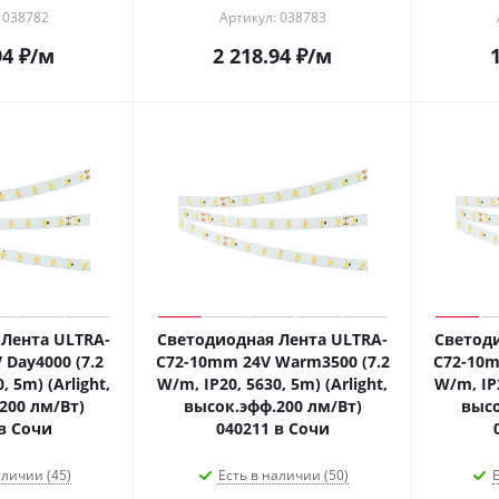
 038782
Артикул: 038783
94
₽
/м
2 218.94
₽
/м
Лента ULTRA-
Светодиодная Лента ULTRA-
Светоди
Day4000 (7.2
C72-10mm 24V Warm3500 (7.2
C72-10m
, 5m) (Arlight,
W/m, IP20, 5630, 5m) (Arlight,
W/m, IP2
200 лм/Вт)
высок.эфф.200 лм/Вт)
высо
в Сочи
040211 в Сочи
аличии (45)
Есть в наличии (50)
Е