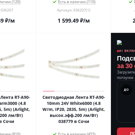
личии (120)
Есть в наличии (110)
 036207
Артикул: 036207(1)
49
₽
/м
1 599.49
₽
/м
AI ВКЛ
Подс
за 30
Загрузит
ползунок 
ПОСЛЕ
ДО
Лента RT-A90-
Светодиодная Лента RT-A90-
rm3000 (4.8
10mm 24V White6000 (4.8
, 5m) (Arlight,
W/m, IP20, 2835, 5m) (Arlight,
200 лм/Вт)
высок.эфф.200 лм/Вт)
в Сочи
038779 в Сочи
личии (810)
Есть в наличии (455)
П