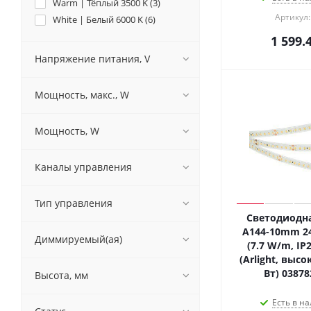
Warm | Тёплый 3500 K (
3
)
Артикул:
White | Белый 6000 K (
6
)
1 599.
Напряжение питания, V
Мощность, макс., W
Мощность, W
Каналы управления
Тип управления
Светодиодна
A144-10mm 2
Диммируемый(ая)
(7.7 W/m, IP2
(Arlight, высо
Вт) 03878
Высота, мм
Есть в на