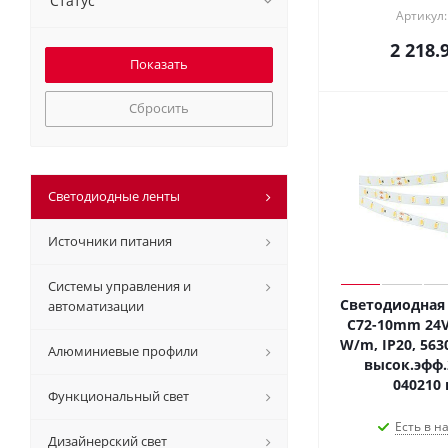
Статус
Артикул:
2 218.
Сбросить
Светодиодные ленты
Источники питания
Системы управления и
Светодиодная 
автоматизации
C72-10mm 24V 
W/m, IP20, 5630
Алюминиевые профили
высок.эфф.
040210 
Функциональный свет
Есть в н
Дизайнерский свет