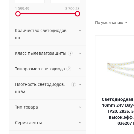
1 599.49
3 700.23
По умолчанию
Количество светодиодов,
шт
Класс пылевлагозащиты
?
Типоразмер светодиода
?
Плотность светодиодов,
?
шт/м
Светодиодная 
10mm 24V Day4
Тип товара
IP20, 2835, 5
высок.эфф.
Серия ленты
036207 