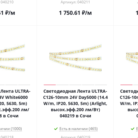
 040210
Артикул: 040211
61
₽
/м
1 750.61
₽
/м
Лента ULTRA-
Светодиодная Лента ULTRA-
Светоди
V White6000
C126-10mm 24V Day5000 (14.4
C126-10
20, 5630, 5m)
W/m, IP20, 5630, 5m) (Arlight,
W/m, IP2
к.эфф.200 лм/
высок.эфф.200 лм/Вт)
высо
8 в Сочи
040219 в Сочи
личии (1000)
Есть в наличии (465)
Е
 040218
Артикул: 040219