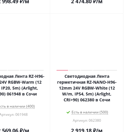
2 998.49
₽
/м
2 474.80
₽
/м
одная Лента RZ-H96-
Светодиодная Лента
24V RGBW-Warm (12
герметичная RZ-NANO-H96-
IP20, 5m) (Arlight,
12mm 24V RGBW-White (12
90) 061948 в Сочи
W/m, IP54, 5m) (Arlight,
CRI>90) 062380 в Сочи
сть в наличии (400)
Есть в наличии (500)
Артикул: 061948
Артикул: 062380
2 569.06
₽
/м
2 919.18
₽
/м