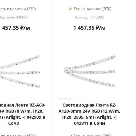
сть в наличии (280)
Есть в наличии (570)
Артикул: 040804
Артикул: 040805
1 457.35
₽
/м
1 457.35
₽
/м
одная Лента RZ-A60-
Светодиодная Лента RZ-
V RGB (8 W/m, IP20,
A120-8mm 24V RGB (12 W/m,
) (Arlight, -) 042909 в
IP20, 2835, 5m) (Arlight, -)
Сочи
042911 в Сочи
сть в наличии (500)
Есть в наличии (280)