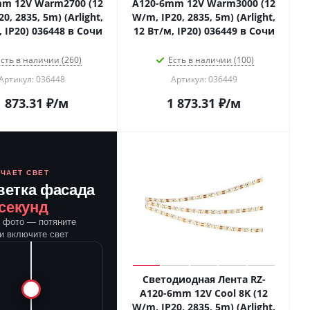
m 12V Warm2700 (12
A120-6mm 12V Warm3000 (12
0, 2835, 5m) (Arlight,
W/m, IP20, 2835, 5m) (Arlight,
, IP20) 036448 в Сочи
12 Вт/м, IP20) 036449 в Сочи
сть в наличии (260)
Есть в наличии (100)
Артикул: 036448
Артикул: 036449
1 873.31
₽
/м
1 873.31
₽
/м
ЮЧАЕТ СВЕТ
ветка фасада
 секунд
е фото — потяните
и включите свет
Светодиодная Лента RZ-
A120-6mm 12V Cool 8K (12
W/m, IP20, 2835, 5m) (Arlight,