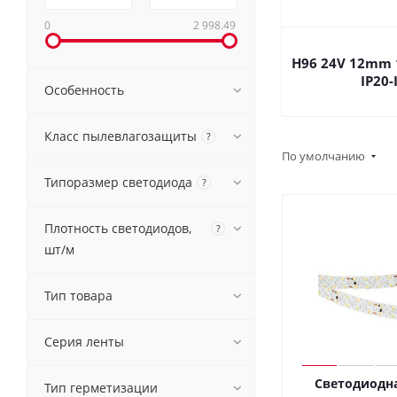
0
2 998.49
H96 24V 12mm
IP20-
Особенность
Класс пылевлагозащиты
?
По умолчанию
Типоразмер светодиода
?
Плотность светодиодов,
?
шт/м
Тип товара
Серия ленты
Светодиодна
Тип герметизации