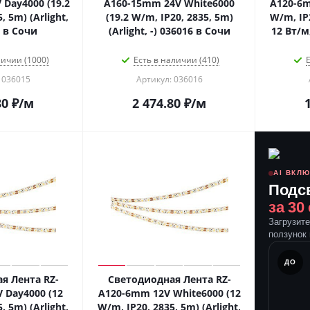
Day4000 (19.2
A160-15mm 24V White6000
A120-6m
, 5m) (Arlight,
(19.2 W/m, IP20, 2835, 5m)
W/m, IP2
5 в Сочи
(Arlight, -) 036016 в Сочи
12 Вт/м
личии (1000)
Есть в наличии (410)
Е
 036015
Артикул: 036016
80
₽
/м
2 474.80
₽
/м
AI ВКЛ
Подс
за 30
Загрузит
ползунок 
ПОСЛЕ
ДО
я Лента RZ-
Светодиодная Лента RZ-
 Day4000 (12
A120-6mm 12V White6000 (12
, 5m) (Arlight,
W/m, IP20, 2835, 5m) (Arlight,