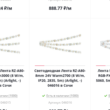
24
₽
/м
888.77
₽
/м
Лента RZ-A80-
Светодиодная Лента RZ-A80-
Лента 
3000 (8 W/m,
8mm 24V Warm2700 (8 W/m,
RGB-PX
) (Arlight, -)
IP20, 2835, 5m) (Arlight, -)
5060, 5m
в Сочи
046016 в Сочи
личии (1000)
Есть в наличии (1000)
Е
 046015
Артикул: 046016