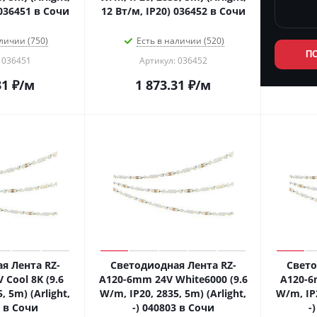
 036451 в Сочи
12 Вт/м, IP20) 036452 в Сочи
личии (750)
Есть в наличии (520)
П
 036451
Артикул: 036452
31
₽
/м
1 873.31
₽
/м
я Лента RZ-
Светодиодная Лента RZ-
Свето
Cool 8K (9.6
A120-6mm 24V White6000 (9.6
A120-6
, 5m) (Arlight,
W/m, IP20, 2835, 5m) (Arlight,
W/m, IP2
2 в Сочи
-) 040803 в Сочи
-