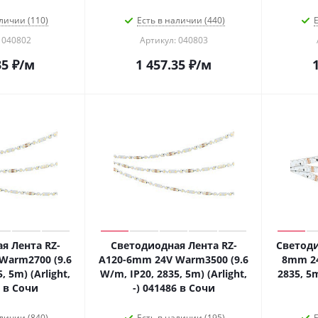
личии (110)
Есть в наличии (440)
Е
 040802
Артикул: 040803
35
₽
/м
1 457.35
₽
/м
я Лента RZ-
Светодиодная Лента RZ-
Светоди
Warm2700 (9.6
A120-6mm 24V Warm3500 (9.6
8mm 24
, 5m) (Arlight,
W/m, IP20, 2835, 5m) (Arlight,
2835, 5m
6 в Сочи
-) 041486 в Сочи
личии (840)
Есть в наличии (195)
Е