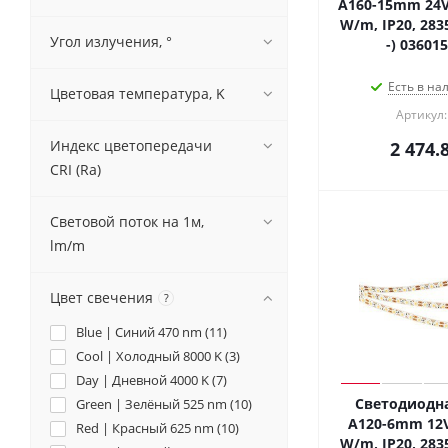
A160-15mm 24V 
W/m, IP20, 2835
Угол излучения, °
-) 03601
Есть в на
Цветовая температура, K
Артикул:
Индекс цветопередачи
2 474.
CRI (Ra)
Световой поток на 1м,
lm/m
Цвет свечения
?
Blue | Синий 470 nm (
11
)
Cool | Холодный 8000 K (
3
)
Day | Дневной 4000 K (
7
)
Светодиодна
Green | Зелёный 525 nm (
10
)
A120-6mm 12V
Red | Красный 625 nm (
10
)
W/m, IP20, 2835