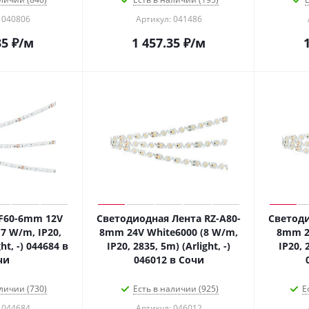
 040806
Артикул: 041486
35
₽
/м
1 457.35
₽
/м
-F60-6mm 12V
Светодиодная Лента RZ-A80-
Светоди
7 W/m, IP20,
8mm 24V White6000 (8 W/m,
8mm 2
ht, -) 044684 в
IP20, 2835, 5m) (Arlight, -)
IP20, 
чи
046012 в Сочи
личии (730)
Есть в наличии (925)
Е
 044684
Артикул: 046012