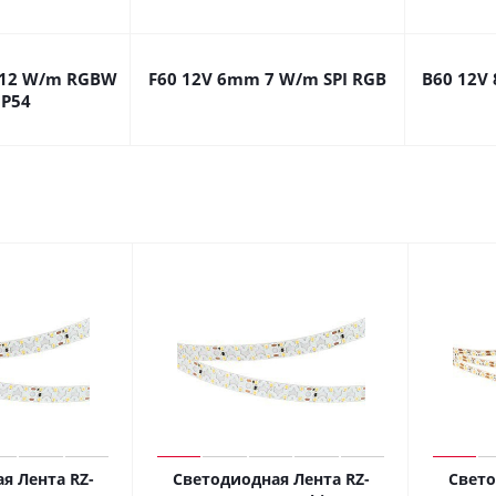
 12 W/m RGBW
F60 12V 6mm 7 W/m SPI RGB
B60 12V
IP54
я Лента RZ-
Светодиодная Лента RZ-
Свето