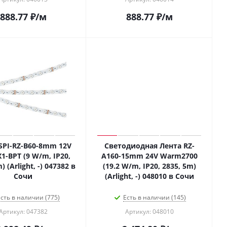
888.77
₽
/м
888.77
₽
/м
SPI-RZ-B60-8mm 12V
Светодиодная Лента RZ-
1-BPT (9 W/m, IP20,
A160-15mm 24V Warm2700
) (Arlight, -) 047382 в
(19.2 W/m, IP20, 2835, 5m)
Сочи
(Arlight, -) 048010 в Сочи
сть в наличии (775)
Есть в наличии (145)
Артикул: 047382
Артикул: 048010