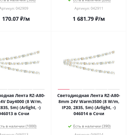
Артикул: 042909
Артикул: 042911
1 170.07
₽
/м
1 681.79
₽
/м
одная Лента RZ-A80-
Светодиодная Лента RZ-A80-
4V Day4000 (8 W/m,
8mm 24V Warm3500 (8 W/m,
2835, 5m) (Arlight, -)
IP20, 2835, 5m) (Arlight, -)
046013 в Сочи
046014 в Сочи
сть в наличии (1000)
Есть в наличии (390)
Артикул: 046013
Артикул: 046014