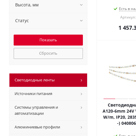
Высота, мм
Есть в на
Артикул:
Статус
1 457.
Сбросить
Светодиодные ленты
Источники питания
Светодиодна
Системы управления и
A120-6mm 24V 
автоматизации
W/m, IP20, 2835
-) 04080
Алюминиевые профили
Есть в на