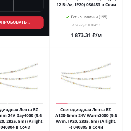
12 Вт/м, IP20) 036453 в Сочи
Есть в наличии (195)
ОПРОБОВАТЬ
→
Артикул: 036453
1 873.31
₽
/м
диодная Лента RZ-
Светодиодная Лента RZ-
mm 24V Day4000 (9.6
A120-6mm 24V Warm3000 (9.6
0, 2835, 5m) (Arlight,
W/m, IP20, 2835, 5m) (Arlight,
) 040804 в Сочи
-) 040805 в Сочи