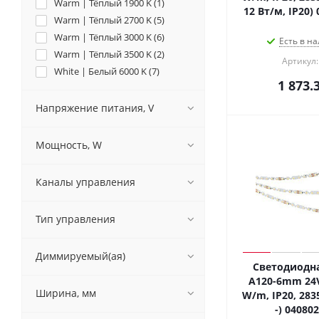
Warm | Тёплый 1900 K (
1
)
12 Вт/м, IP20)
Warm | Тёплый 2700 K (
5
)
Warm | Тёплый 3000 K (
6
)
Есть в на
Warm | Тёплый 3500 K (
2
)
Артикул:
White | Белый 6000 K (
7
)
1 873.
Yellow | Жёлтый 590 nm (
1
)
Напряжение питания, V
Мощность, W
Каналы управления
Тип управления
Диммируемый(ая)
Светодиодна
A120-6mm 24V 
Ширина, мм
W/m, IP20, 2835
-) 04080