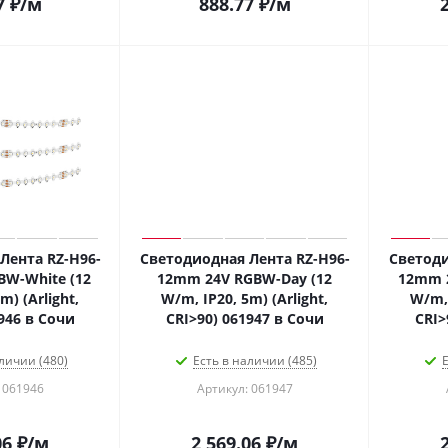
7
₽
/м
888.77
₽
/м
Лента RZ-H96-
Светодиодная Лента RZ-H96-
Светоди
W-White (12
12mm 24V RGBW-Day (12
12mm 
m) (Arlight,
W/m, IP20, 5m) (Arlight,
W/m, 
946 в Сочи
CRI>90) 061947 в Сочи
CRI>
личии (480)
Есть в наличии (485)
Е
 061946
Артикул: 061947
06
₽
/м
2 569.06
₽
/м